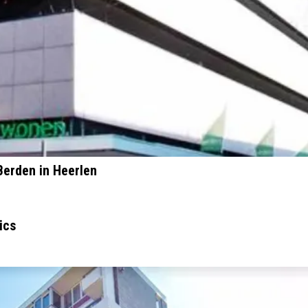
erden in Heerlen
ics