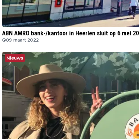
ABN AMRO bank-/kantoor in Heerlen sluit op 6 mei 2
09 maart 2022
Nieuws