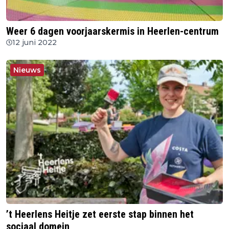
Weer 6 dagen voorjaarskermis in Heerlen-centrum
12 juni 2022
Nieuws
’t Heerlens Heitje zet eerste stap binnen het
sociaal domein