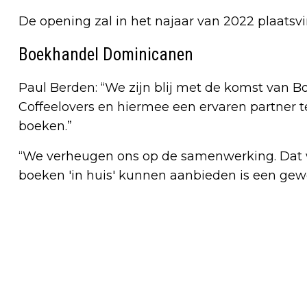
De opening zal in het najaar van 2022 plaatsv
Boekhandel Dominicanen
Paul Berden: “We zijn blij met de komst van
Coffeelovers en hiermee een ervaren partner
boeken.”
“We verheugen ons op de samenwerking. Dat w
boeken 'in huis' kunnen aanbieden is een gewe
Vorig artikel
MAAK ER EEN MELDING VAN ALS JE DE
AZIATISCHE HOORNAAR ZIET