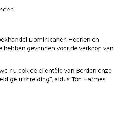
inden.
 Boekhandel Dominicanen Heerlen en
 te hebben gevonden voor de verkoop van
e nu ook de clientèle van Berden onze
ldige uitbreiding”, aldus Ton Harmes.
Volgend artikel
NIEUW JONGERENINITIATIEF LANCEERT
URBAN SHOW ‘GENOEG GEHAD’