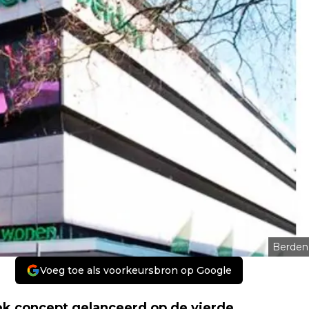
Berden
Voeg toe als voorkeursbron op Google
ek concept gelanceerd op de vierde