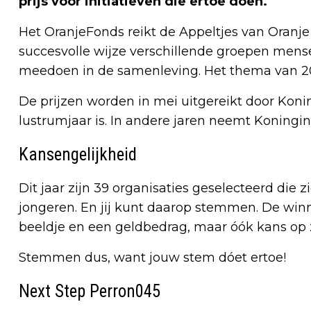
prijs voor initiatieven die ertoe doen.
Het OranjeFonds reikt de Appeltjes van Oranje i
succesvolle wijze verschillende groepen mens
meedoen in de samenleving. Het thema van 2022
De prijzen worden in mei uitgereikt door Kon
lustrumjaar is. In andere jaren neemt Koningi
Kansengelijkheid
Dit jaar zijn 39 organisaties geselecteerd die 
jongeren. En jij kunt daarop stemmen. De win
beeldje en een geldbedrag, maar óók kans op z
Stemmen dus, want jouw stem dóet ertoe!
Next Step Perron045