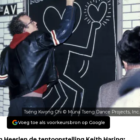
Tseng Kwong Chi © Muna Tseng Dance Projects, Inc.
Voeg toe als voorkeursbron op Google
Heerlen de tentoonstelling Keith Haring: