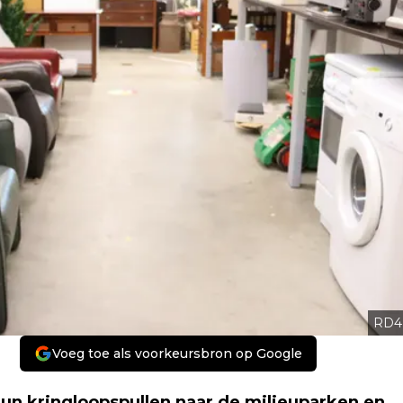
RD4
Voeg toe als voorkeursbron op Google
hun kringloopspullen naar de milieuparken en