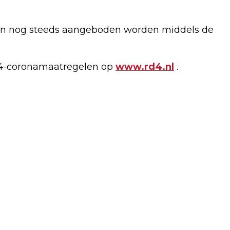
nen nog steeds aangeboden worden middels de
d4-coronamaatregelen op
www.rd4.nl
.
Volgend artikel
KENNIS VAN MARKTWAARDE EN
HYPOTHEEK HELPT JE KOPEN