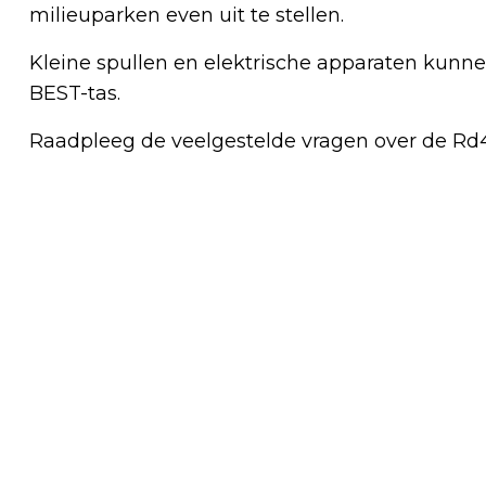
milieuparken even uit te stellen.
Kleine spullen en elektrische apparaten kun
BEST-tas.
Raadpleeg de veelgestelde vragen over de R
Vorig artikel
ZUYD HOGESCHOOL EN ADELANTE
BREIDEN SAMENWERKING UIT