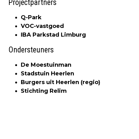
Projectpartners
Q-Park
VOC-vastgoed
IBA Parkstad Limburg
Ondersteuners
De Moestuinman
Stadstuin Heerlen
Burgers uit Heerlen (regio)
Stichting Relim
Vorig artikel
ONDERZOEK VERPLAATSING ATLETIEK
VAN EMMASTADION NAAR VARENBEUK